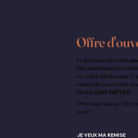
Offre d'ouv
En prévision de notre
ouv
dès maintenant pour bén
sur votre détatouage. C'
remercier pour votre sout
famille
CIAO TATTOO
.
Offre réservée au 100 pre
vous !
JE VEUX MA REMISE