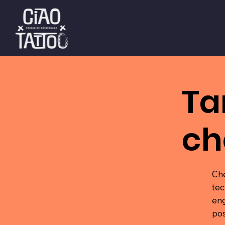
Ta
ch
Ch
tec
eng
pos