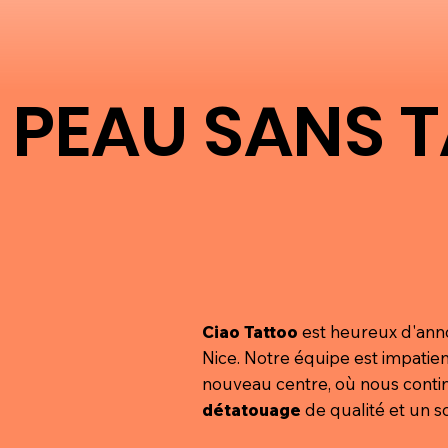
E PEAU SANS 
E PEAU SANS 
Ciao Tattoo
est heureux d'ann
Nice. Notre équipe est impatien
nouveau centre, où nous contin
détatouage
de qualité et un so