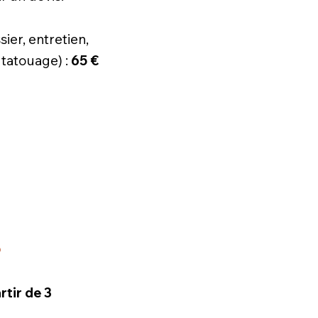
ier, entretien,
 tatouage) :
65 €
r
rtir de 3