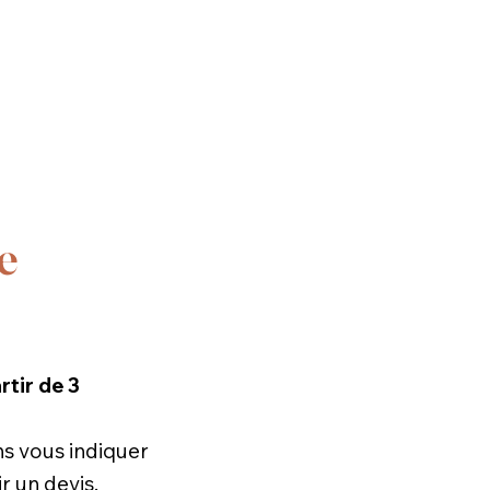
e
rtir de 3
ons vous indiquer
r un devis.