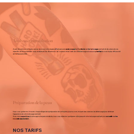
Analyse et consultation
Avant de commencer le processus de cover, notre équipe effectuera une
analyse approfondie de votre tatouage
existant et discutera de vos
objectifs de recouvrement. Nous évaluerons les dimensions, les couleurs et les traits de votre tatouage actuel pour
planifier
le cover le plus efficace et
esthétique possible.
Préparation de la peau
Nous vous guiderons à travers chaque étape de la préparation de votre peau pour le cover, incluant des séances de détatouage pour atténuer
l'apparence de votre tatouage existant
Avec notre
expertise
et notre approche personnalisée, nous vous aiderons à préparer votre peau et votre tatouage existant pour
accueillir votre
nouvelle œuvre d'art.
NOS TARIFS